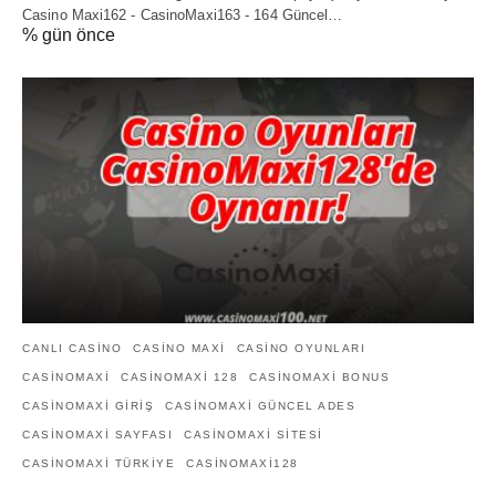
Casino Maxi162 - CasinoMaxi163 - 164 Güncel…
% gün önce
CANLI CASINO
CASINO MAXI
CASINO OYUNLARI
CASINOMAXI
CASINOMAXI 128
CASINOMAXI BONUS
CASINOMAXI GIRIŞ
CASINOMAXI GÜNCEL ADES
CASINOMAXI SAYFASI
CASINOMAXI SITESI
CASINOMAXI TÜRKIYE
CASINOMAXI128