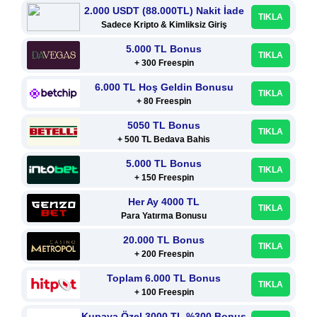
2.000 USDT (88.000TL) Nakit İade
TIKLA
Sadece Kripto & Kimliksiz Giriş
5.000 TL Bonus
TIKLA
+ 300 Freespin
6.000 TL Hoş Geldin Bonusu
TIKLA
+ 80 Freespin
5050 TL Bonus
TIKLA
+ 500 TL Bedava Bahis
5.000 TL Bonus
TIKLA
+ 150 Freespin
Her Ay 4000 TL
TIKLA
Para Yatırma Bonusu
20.000 TL Bonus
TIKLA
+ 200 Freespin
Toplam 6.000 TL Bonus
TIKLA
+ 100 Freespin
Kupaya Özel 3000 TL %300 Bonus