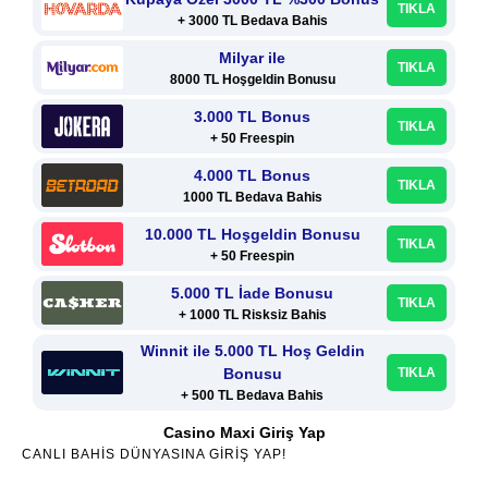
TIKLA
+ 3000 TL Bedava Bahis
Milyar ile
TIKLA
8000 TL Hoşgeldin Bonusu
3.000 TL Bonus
TIKLA
+ 50 Freespin
4.000 TL Bonus
TIKLA
1000 TL Bedava Bahis
10.000 TL Hoşgeldin Bonusu
TIKLA
+ 50 Freespin
5.000 TL İade Bonusu
TIKLA
+ 1000 TL Risksiz Bahis
Winnit ile 5.000 TL Hoş Geldin
Bonusu
TIKLA
+ 500 TL Bedava Bahis
Casino Maxi Giriş Yap
CANLI BAHIS DÜNYASINA GIRIŞ YAP!