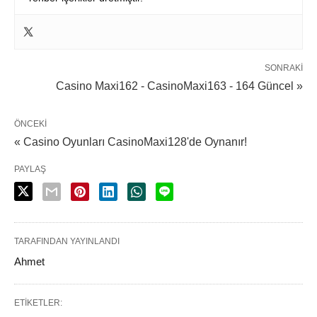
SONRAKI
Casino Maxi162 - CasinoMaxi163 - 164 Güncel »
ÖNCEKI
« Casino Oyunları CasinoMaxi128'de Oynanır!
PAYLAŞ
TARAFINDAN YAYINLANDI
Ahmet
ETIKETLER: