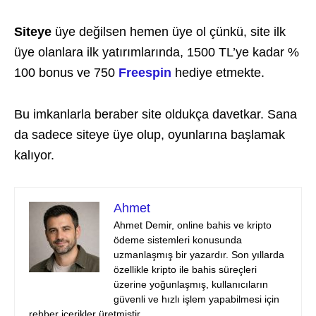
Siteye
üye değilsen hemen üye ol çünkü, site ilk
üye olanlara ilk yatırımlarında, 1500 TL’ye kadar %
100 bonus ve 750
Freespin
hediye etmekte.
Bu imkanlarla beraber site oldukça davetkar. Sana
da sadece siteye üye olup, oyunlarına başlamak
kalıyor.
Ahmet
Ahmet Demir, online bahis ve kripto
ödeme sistemleri konusunda
uzmanlaşmış bir yazardır. Son yıllarda
özellikle kripto ile bahis süreçleri
üzerine yoğunlaşmış, kullanıcıların
güvenli ve hızlı işlem yapabilmesi için
rehber içerikler üretmiştir.