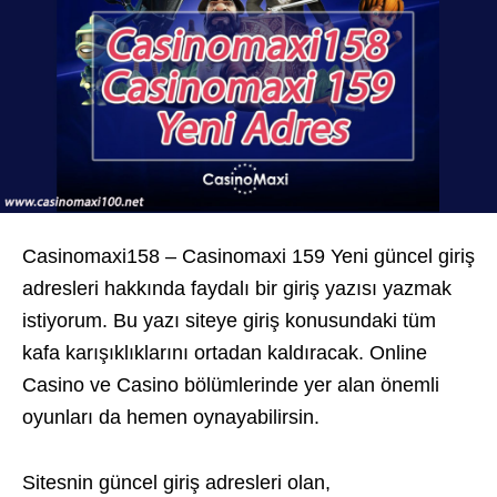
Casinomaxi158 – Casinomaxi 159 Yeni güncel giriş
adresleri hakkında faydalı bir giriş yazısı yazmak
istiyorum. Bu yazı siteye giriş konusundaki tüm
kafa karışıklıklarını ortadan kaldıracak. Online
Casino ve Casino bölümlerinde yer alan önemli
oyunları da hemen oynayabilirsin.
Sitesnin güncel giriş adresleri olan,