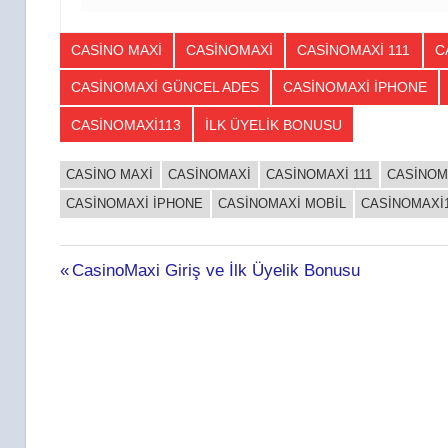
CASINO MAXI
CASINOMAXI
CASINOMAXI 111
C
CASINOMAXI GÜNCEL ADES
CASINOMAXI IPHONE
CASINOMAXI113
İLK ÜYELIK BONUSU
CASINO MAXI
CASINOMAXI
CASINOMAXI 111
CASINOM
CASINOMAXI IPHONE
CASINOMAXI MOBIL
CASINOMAXI1
Yazı
Previous
CasinoMaxi Giriş ve İlk Üyelik Bonusu
Post:
gezinmesi