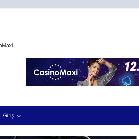
noMaxi
 Giriş