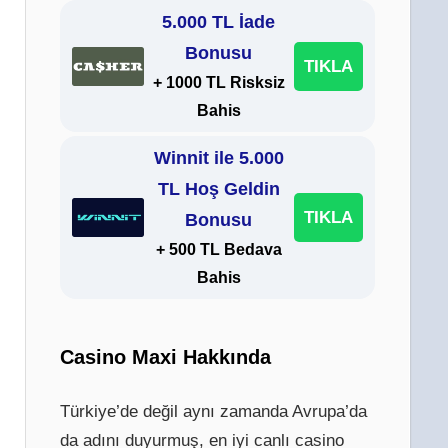
5.000 TL İade
Bonusu
TIKLA
+ 1000 TL Risksiz
Bahis
Winnit ile 5.000
TL Hoş Geldin
TIKLA
Bonusu
+ 500 TL Bedava
Bahis
Casino Maxi Hakkında
Türkiye’de değil aynı zamanda Avrupa’da
da adını duyurmuş, en iyi canlı casino