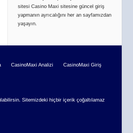
sitesi Casino Maxi sitesine güncel giriş
yapmanın ayrıcalığını her an sayfamızdan
yaşayın.
a
CasinoMaxi Analizi
CasinoMaxi Giriş
ilirsin. Sitemizdeki hiçbir içerik çoğaltılamaz