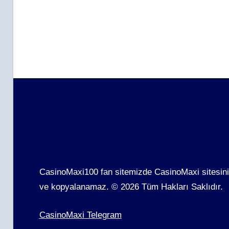
CasinoMaxi100 fan sitemizde CasinoMaxi sitesinin 
ve kopyalanamaz. © 2026 Tüm Hakları Saklıdır.
CasinoMaxi Telegram