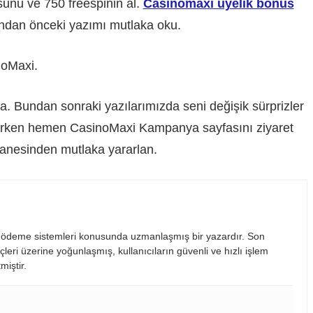
unu ve 750 freespinin al.
Casinomaxi üyelik bonus
ndan önceki yazımı mutlaka oku.
noMaxi.
. Bundan sonraki yazılarımızda seni değişik sürprizler
lerken hemen CasinoMaxi Kampanya sayfasını ziyaret
tanesinden mutlaka yararlan.
o ödeme sistemleri konusunda uzmanlaşmış bir yazardır. Son
reçleri üzerine yoğunlaşmış, kullanıcıların güvenli ve hızlı işlem
miştir.