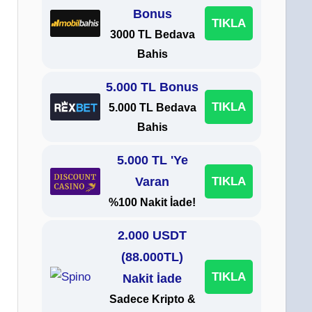
Bonus
TIKLA
3000 TL Bedava
Bahis
5.000 TL Bonus
TIKLA
5.000 TL Bedava
Bahis
5.000 TL 'Ye
TIKLA
Varan
%100 Nakit İade!
2.000 USDT
(88.000TL)
TIKLA
Nakit İade
Sadece Kripto &