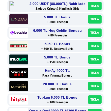
2.000 USDT (88.000TL) Nakit İade
TIKLA
Sadece Kripto & Kimliksiz Giriş
5.000 TL Bonus
TIKLA
+ 300 Freespin
6.000 TL Hoş Geldin Bonusu
TIKLA
+ 80 Freespin
5050 TL Bonus
TIKLA
+ 500 TL Bedava Bahis
5.000 TL Bonus
TIKLA
+ 150 Freespin
Her Ay 4000 TL
TIKLA
Para Yatırma Bonusu
20.000 TL Bonus
TIKLA
+ 200 Freespin
Toplam 6.000 TL Bonus
TIKLA
+ 100 Freespin
Kupaya Özel 3000 TL %300 Bonus