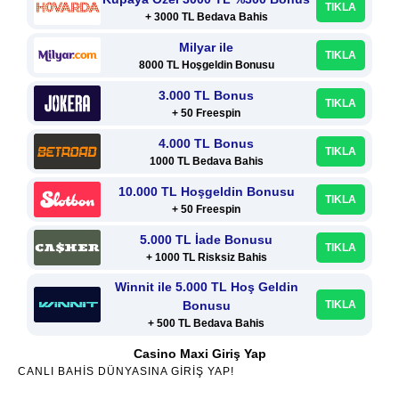
TIKLA
+ 3000 TL Bedava Bahis
Milyar ile
TIKLA
8000 TL Hoşgeldin Bonusu
3.000 TL Bonus
TIKLA
+ 50 Freespin
4.000 TL Bonus
TIKLA
1000 TL Bedava Bahis
10.000 TL Hoşgeldin Bonusu
TIKLA
+ 50 Freespin
5.000 TL İade Bonusu
TIKLA
+ 1000 TL Risksiz Bahis
Winnit ile 5.000 TL Hoş Geldin
Bonusu
TIKLA
+ 500 TL Bedava Bahis
Casino Maxi Giriş Yap
CANLI BAHIS DÜNYASINA GIRIŞ YAP!