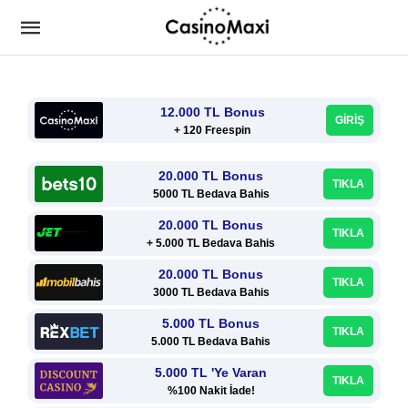
12.000 TL Bonus
GİRİŞ
+ 120 Freespin
20.000 TL Bonus
TIKLA
5000 TL Bedava Bahis
20.000 TL Bonus
TIKLA
+ 5.000 TL Bedava Bahis
20.000 TL Bonus
TIKLA
3000 TL Bedava Bahis
5.000 TL Bonus
TIKLA
5.000 TL Bedava Bahis
5.000 TL 'Ye Varan
TIKLA
%100 Nakit İade!