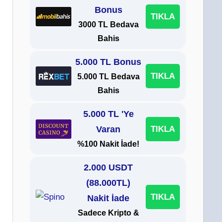
Bonus
TIKLA
3000 TL Bedava
Bahis
5.000 TL Bonus
TIKLA
5.000 TL Bedava
Bahis
5.000 TL 'Ye
TIKLA
Varan
%100 Nakit İade!
2.000 USDT
(88.000TL)
TIKLA
Nakit İade
Sadece Kripto &