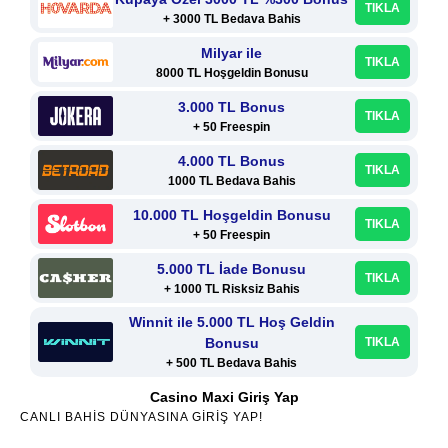
TIKLA
+ 3000 TL Bedava Bahis
Milyar ile
TIKLA
8000 TL Hoşgeldin Bonusu
3.000 TL Bonus
TIKLA
+ 50 Freespin
4.000 TL Bonus
TIKLA
1000 TL Bedava Bahis
10.000 TL Hoşgeldin Bonusu
TIKLA
+ 50 Freespin
5.000 TL İade Bonusu
TIKLA
+ 1000 TL Risksiz Bahis
Winnit ile 5.000 TL Hoş Geldin
Bonusu
TIKLA
+ 500 TL Bedava Bahis
Casino Maxi Giriş Yap
CANLI BAHIS DÜNYASINA GIRIŞ YAP!