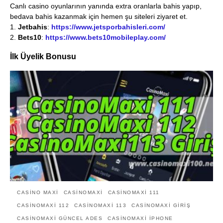
Canlı casino oyunlarının yanında extra oranlarla bahis yapıp,
bedava bahis kazanmak için hemen şu siteleri ziyaret et.
Jetbahis
:
https://www.jetsporbahisleri.com/
Bets10
:
https://www.bets10mobileplay.com/
İlk Üyelik Bonusu
CASINO MAXI
CASINOMAXI
CASINOMAXI 111
CASINOMAXI 112
CASINOMAXI 113
CASINOMAXI GIRIŞ
CASINOMAXI GÜNCEL ADES
CASINOMAXI IPHONE