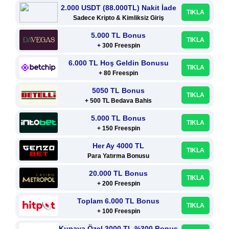
2.000 USDT (88.000TL) Nakit İade
TIKLA
Sadece Kripto & Kimliksiz Giriş
5.000 TL Bonus
TIKLA
+ 300 Freespin
6.000 TL Hoş Geldin Bonusu
TIKLA
+ 80 Freespin
5050 TL Bonus
TIKLA
+ 500 TL Bedava Bahis
5.000 TL Bonus
TIKLA
+ 150 Freespin
Her Ay 4000 TL
TIKLA
Para Yatırma Bonusu
20.000 TL Bonus
TIKLA
+ 200 Freespin
Toplam 6.000 TL Bonus
TIKLA
+ 100 Freespin
Kupaya Özel 3000 TL %300 Bonus