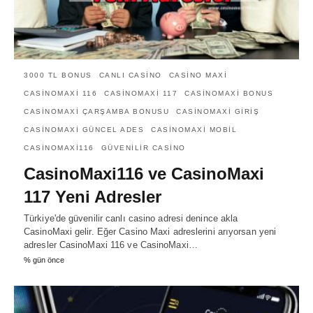
3000 TL BONUS
CANLI CASINO
CASINO MAXI
CASINOMAXI 116
CASINOMAXI 117
CASINOMAXI BONUS
CASINOMAXI ÇARŞAMBA BONUSU
CASINOMAXI GIRIŞ
CASINOMAXI GÜNCEL ADES
CASINOMAXI MOBIL
CASINOMAXI116
GÜVENILIR CASINO
CasinoMaxi116 ve CasinoMaxi
117 Yeni Adresler
Türkiye'de güvenilir canlı casino adresi denince akla
CasinoMaxi gelir. Eğer Casino Maxi adreslerini arıyorsan yeni
adresler CasinoMaxi 116 ve CasinoMaxi…
% gün önce