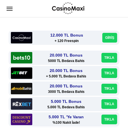
12.000 TL Bonus
GİRİŞ
+ 120 Freespin
20.000 TL Bonus
TIKLA
5000 TL Bedava Bahis
20.000 TL Bonus
TIKLA
+ 5.000 TL Bedava Bahis
20.000 TL Bonus
TIKLA
3000 TL Bedava Bahis
5.000 TL Bonus
TIKLA
5.000 TL Bedava Bahis
5.000 TL 'Ye Varan
TIKLA
%100 Nakit İade!