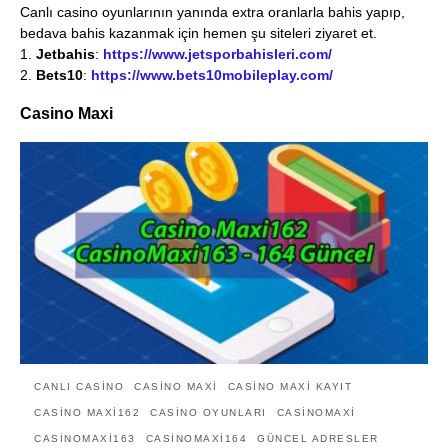
Canlı casino oyunlarının yanında extra oranlarla bahis yapıp,
bedava bahis kazanmak için hemen şu siteleri ziyaret et.
Jetbahis
:
https://www.jetsporbahisleri.com/
Bets10
:
https://www.bets10mobileplay.com/
Casino Maxi
CANLI CASINO
CASINO MAXI
CASINO MAXI KAYIT
CASINO MAXI162
CASINO OYUNLARI
CASINOMAXI
CASINOMAXI163
CASINOMAXI164
GÜNCEL ADRESLER