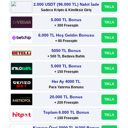
2.000 USDT (96.000 TL) Nakit İade
TIKLA
Sadece Kripto & Kimliksiz Giriş
5.000 TL Bonus
TIKLA
+ 300 Freespin
6.000 TL Hoş Geldin Bonusu
TIKLA
+ 80 Freespin
5050 TL Bonus
TIKLA
+ 500 TL Bedava Bahis
5.000 TL Bonus
TIKLA
+ 150 Freespin
Her Ay 4000 TL
TIKLA
Para Yatırma Bonusu
20.000 TL Bonus
TIKLA
+ 200 Freespin
Toplam 6.000 TL Bonus
TIKLA
+ 100 Freespin
Kupaya Özel 3000 TL %300 Bonus