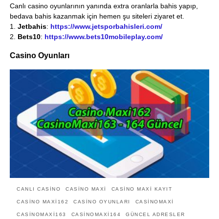
Canlı casino oyunlarının yanında extra oranlarla bahis yapıp,
bedava bahis kazanmak için hemen şu siteleri ziyaret et.
Jetbahis
:
https://www.jetsporbahisleri.com/
Bets10
:
https://www.bets10mobileplay.com/
Casino Oyunları
CANLI CASINO
CASINO MAXI
CASINO MAXI KAYIT
CASINO MAXI162
CASINO OYUNLARI
CASINOMAXI
CASINOMAXI163
CASINOMAXI164
GÜNCEL ADRESLER