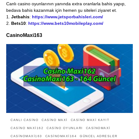
Canlı casino oyunlarının yanında extra oranlarla bahis yapıp,
bedava bahis kazanmak için hemen şu siteleri ziyaret et.
Jetbahis
:
https://www.jetsporbahisleri.com/
Bets10
:
https://www.bets10mobileplay.com/
CasinoMaxi163
CANLI CASINO
CASINO MAXI
CASINO MAXI KAYIT
CASINO MAXI162
CASINO OYUNLARI
CASINOMAXI
CASINOMAXI163
CASINOMAXI164
GÜNCEL ADRESLER