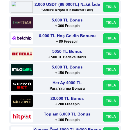
2.000 USDT (88.000TL) Nakit İade
TIKLA
Sadece Kripto & Kimliksiz Giriş
5.000 TL Bonus
TIKLA
+ 300 Freespin
6.000 TL Hoş Geldin Bonusu
TIKLA
+ 80 Freespin
5050 TL Bonus
TIKLA
+ 500 TL Bedava Bahis
5.000 TL Bonus
TIKLA
+ 150 Freespin
Her Ay 4000 TL
TIKLA
Para Yatırma Bonusu
20.000 TL Bonus
TIKLA
+ 200 Freespin
Toplam 6.000 TL Bonus
TIKLA
+ 100 Freespin
Kupaya Özel 3000 TL %300 Bonus