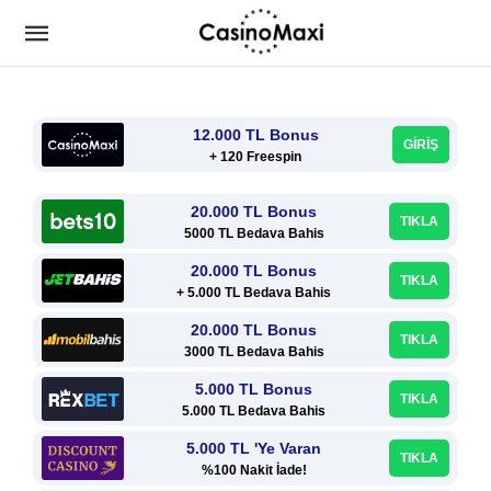
12.000 TL Bonus
GİRİŞ
+ 120 Freespin
20.000 TL Bonus
TIKLA
5000 TL Bedava Bahis
20.000 TL Bonus
TIKLA
+ 5.000 TL Bedava Bahis
20.000 TL Bonus
TIKLA
3000 TL Bedava Bahis
5.000 TL Bonus
TIKLA
5.000 TL Bedava Bahis
5.000 TL 'Ye Varan
TIKLA
%100 Nakit İade!